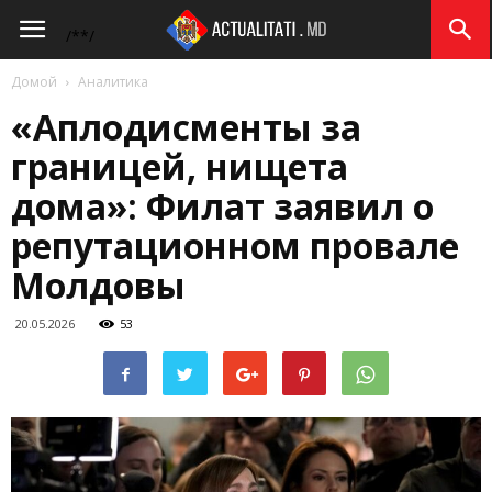
Actualitati.md
/*
*/
Домой
Аналитика
«Аплодисменты за
границей, нищета
дома»: Филат заявил о
репутационном провале
Молдовы
20.05.2026
53