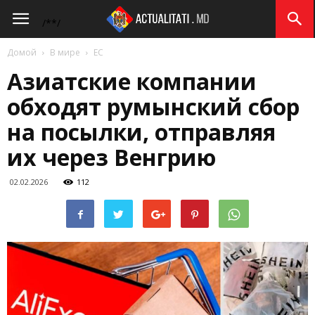
Actualitati.md
/*
*/
Домой
В мире
ЕС
Азиатские компании
обходят румынский сбор
на посылки, отправляя
их через Венгрию
02.02.2026
112