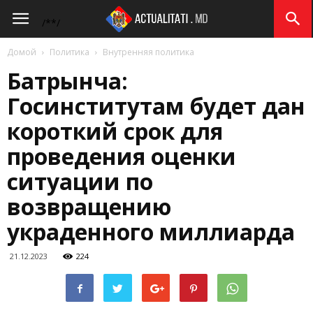
Actualitati.md
/*
*/
Домой
Политика
Внутренняя политика
Батрынча:
Госинститутам будет дан
короткий срок для
проведения оценки
ситуации по
возвращению
украденного миллиарда
21.12.2023
224