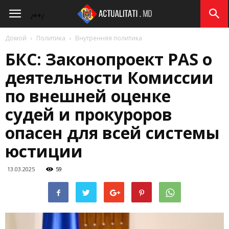
Actualitati.md
/*
*/
Домой
Политика
Внутренняя политика
БКС: Законопроект PAS о
деятельности Комиссии
по внешней оценке
судей и прокуроров
опасен для всей системы
юстиции
13.03.2025
59