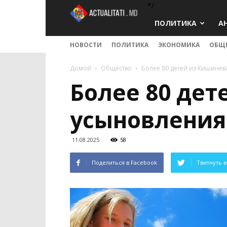
*/
Actualitati.md
ПОЛИТИКА
А
НОВОСТИ
ПОЛИТИКА
ЭКОНОМИКА
ОБЩ
Домой
Общество
Более 80 детей из Кишинев
Более 80 дет
усыновления
11.08.2025
58
Поделиться в Facebook
Твитнуть в