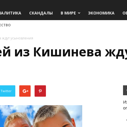
НАЛИТИКА
СКАНДАЛЫ
В МИРЕ
ЭКОНОМИКА
О
ЕСТВО
а ждут усыновления
ей из Кишинева жд
 Twitter
И
о