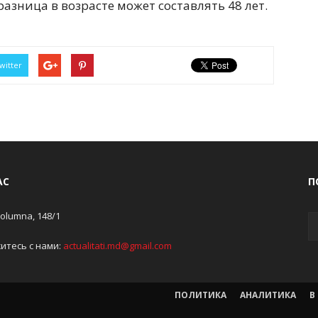
азница в возрасте может составлять 48 лет.
witter
АС
П
Columna, 148/1
итесь с нами:
actualitati.md@gmail.com
ПОЛИТИКА
АНАЛИТИКА
В