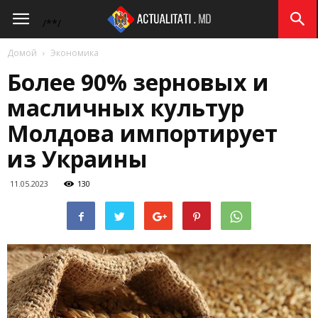
Actualitati.md
/*
*/
Домой
Экономика
Более 90% зерновых и
масличных культур
Молдова импортирует
из Украины
11.05.2023
130