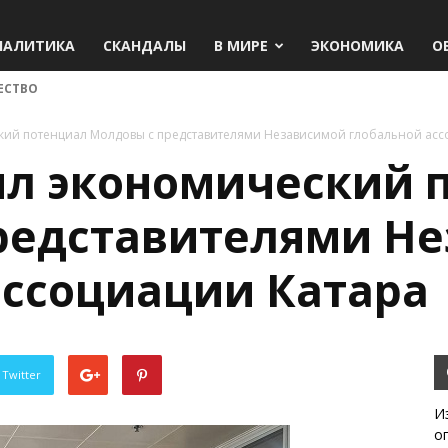
НАЛИТИКА
СКАНДАЛЫ
В МИРЕ
ЭКОНОМИКА
О
ЕСТВО
кий потенциал Молдовы с представителями Независимой глобальной асс
ил экономический 
редставителями Н
ассоциации Катара
 Twitter
И
о