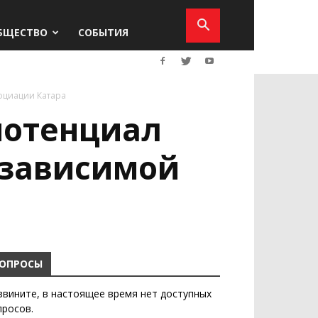
БЩЕСТВО
СОБЫТИЯ
оциации Катара
потенциал
езависимой
ОПРОСЫ
звините, в настоящее время нет доступных
просов.