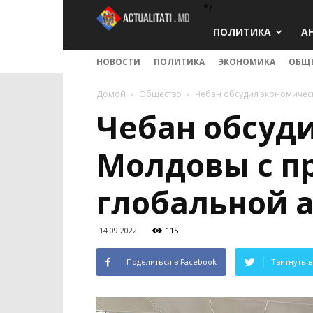
*/
Actualitati.md
ПОЛИТИКА
А
НОВОСТИ
ПОЛИТИКА
ЭКОНОМИКА
ОБЩ
Домой
Общество
Чебан обсудил экономичес
Чебан обсуд
Молдовы с п
глобальной 
14.09.2022
115
Поделиться в Facebook
Твитнуть в