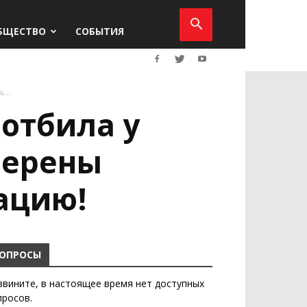
БЩЕСТВО
СОБЫТИЯ
...
 отбила у
мерены
ацию!
ОПРОСЫ
звините, в настоящее время нет доступных
просов.