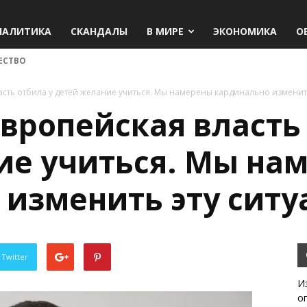
НАЛИТИКА
СКАНДАЛЫ
В МИРЕ
ЭКОНОМИКА
О
ЕСТВО
асть отбила у детей желание учиться. Мы намерены кардинально изменить
вропейская власть
ие учиться. Мы на
 изменить эту ситу
 Twitter
И
о