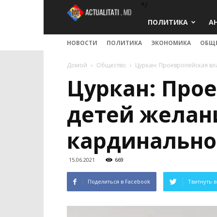
*/
Actualitati.md
ПОЛИТИКА
А
НОВОСТИ
ПОЛИТИКА
ЭКОНОМИКА
ОБЩ
Домой
Общество
Цуркан: Проевропейская вл
Цуркан: Прое
детей желан
кардинально
15.06.2021
669
Поделиться в Facebook
Твитнуть в