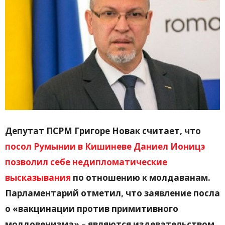
Депутат ПСРМ Григоре Новак считает, что
посол Румынии в Кишиневе Даниел Ионицэ
позволил себе недипломатические
высказывания
по отношению к молдаванам.
Парламентарий отметил, что заявление посла
о «вакцинации против примитивного
молдовенизма» – являются издевательством.