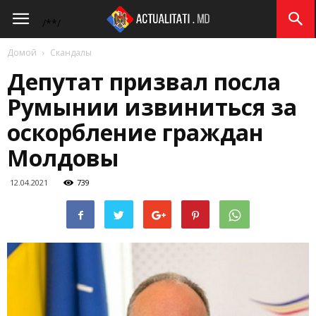
Actualitati.md
/*
*/
Домой
Скандалы
Депутат призвал посла
Румынии извиниться за
оскорбление граждан
Молдовы
12.04.2021
739