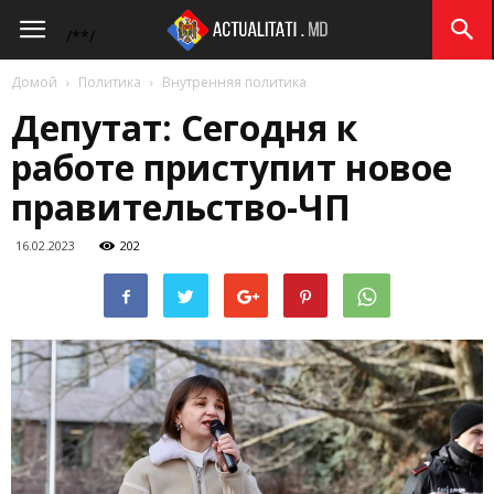
Actualitati.md
/*
*/
Домой
Политика
Внутренняя политика
Депутат: Сегодня к
работе приступит новое
правительство-ЧП
16.02.2023
202