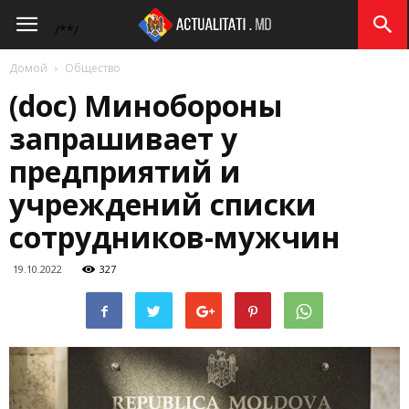
Actualitati.md
/*
*/
Домой
Общество
(doc) Минобороны
запрашивает у
предприятий и
учреждений списки
сотрудников-мужчин
19.10.2022
327