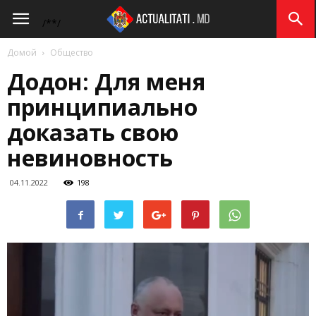
Actualitati.md
/*
*/
Домой
Общество
Додон: Для меня
принципиально
доказать свою
невиновность
04.11.2022
198