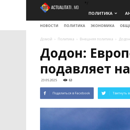
*/
Actualitati.md
ПОЛИТИКА
А
НОВОСТИ
ПОЛИТИКА
ЭКОНОМИКА
ОБЩ
Домой
Политика
Внешняя политика
Додон
Додон: Евро
подавляет н
23.05.2025
63
Поделиться в Facebook
Твитнуть в