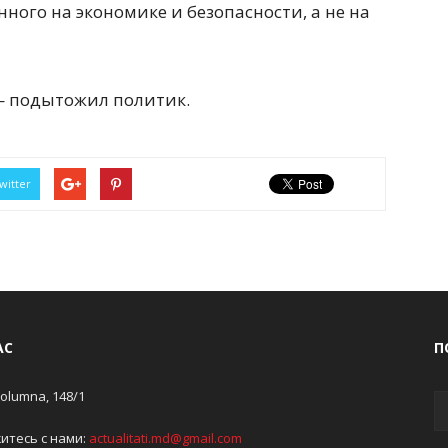
ного на экономике и безопасности, а не на
 подытожил политик.
witter
АС
П
Columna, 148/1
итесь с нами:
actualitati.md@gmail.com