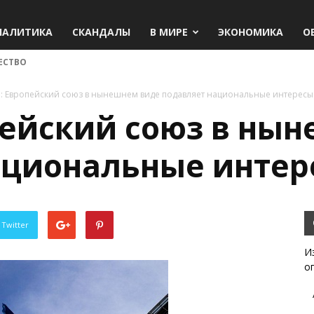
НАЛИТИКА
СКАНДАЛЫ
В МИРЕ
ЭКОНОМИКА
О
ЕСТВО
: Европейский союз в нынешнем виде подавляет национальные интересы
пейский союз в ны
ациональные интер
 Twitter
И
о