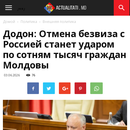
Actualitati.md
/*
*/
Домой
Политика
Внешняя политика
Додон: Отмена безвиза с
Россией станет ударом
по сотням тысяч граждан
Молдовы
03.06.2026
76