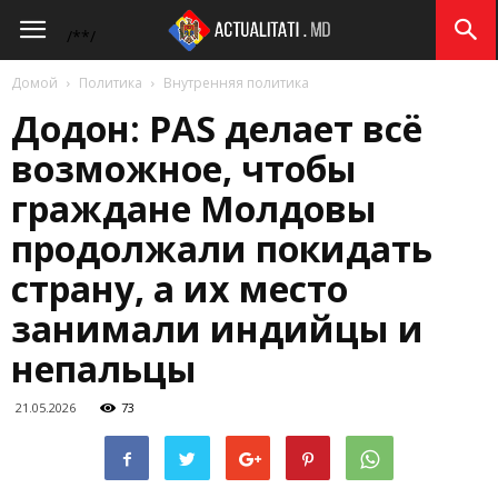
Actualitati.md
/*
*/
Домой
Политика
Внутренняя политика
Додон: PAS делает всё
возможное, чтобы
граждане Молдовы
продолжали покидать
страну, а их место
занимали индийцы и
непальцы
21.05.2026
73