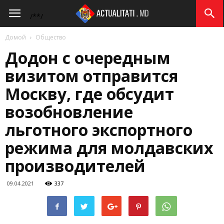
Actualitati.md
/*
*/
Домой
Общество
Додон с очередным
визитом отправится
Москву, где обсудит
возобновление
льготного экспортного
режима для молдавских
производителей
09.04.2021
337