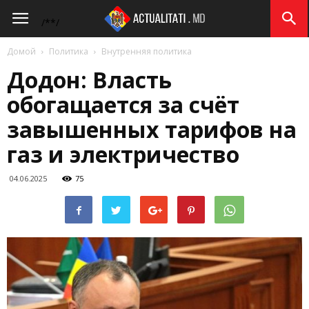
Actualitati.md
/*
*/
Домой
Политика
Внутренняя политика
Додон: Власть
обогащается за счёт
завышенных тарифов на
газ и электричество
04.06.2025
75