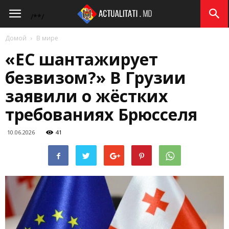
Actualitati.md
/*
*/
Домой
В мире
«ЕС шантажирует
безвизом?» В Грузии
заявили о жёстких
требованиях Брюсселя
10.06.2026
41