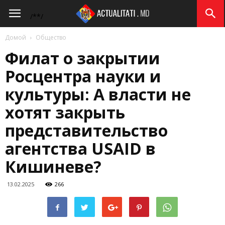
Actualitati.md
/*
*/
Домой
Общество
Филат о закрытии
Росцентра науки и
культуры: А власти не
хотят закрыть
представительство
агентства USAID в
Кишиневе?
13.02.2025
266