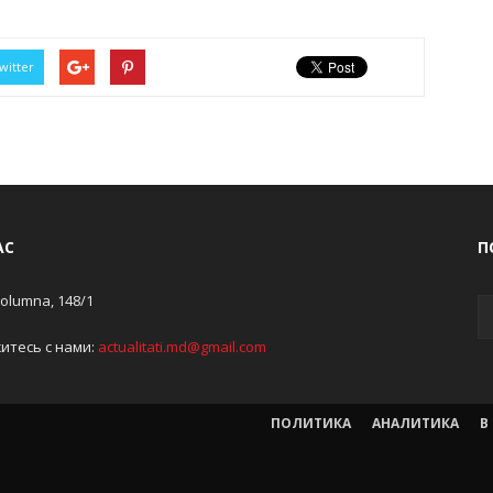
witter
АС
П
Columna, 148/1
итесь с нами:
actualitati.md@gmail.com
ПОЛИТИКА
АНАЛИТИКА
В