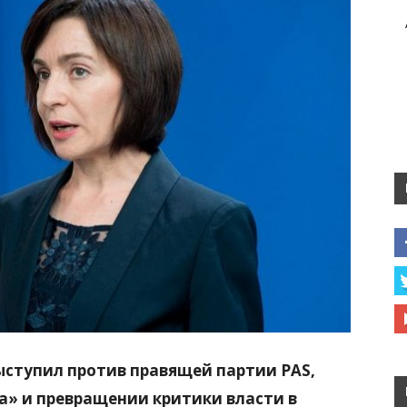
ступил против правящей партии PAS,
ва» и превращении критики власти в