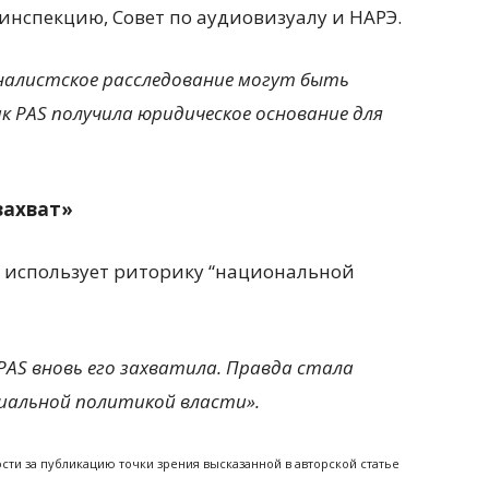
 инспекцию, Совет по аудиовизуалу и НАРЭ.
налистское расследование могут быть
ак PAS получила юридическое основание для
захват»
и использует риторику “национальной
AS вновь его захватила. Правда стала
циальной политикой власти».
ности за публикацию точки зрения высказанной в авторской статье