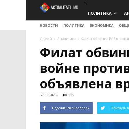
*/
Actualitati.md
ПОЛИТИКА
А
НОВОСТИ
ПОЛИТИКА
ЭКОНОМИКА
ОБЩ
Домой
Аналитика
Филат обвинил PAS в захват
Филат обвин
войне против
объявлена вр
23.10.2025
106
Поделиться в Facebook
Твитнуть в