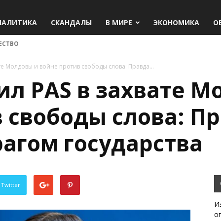
НАЛИТИКА
СКАНДАЛЫ
В МИРЕ
ЭКОНОМИКА
О
ЕСТВО
е Молдовы и войне против свободы слова: Правда...
ил PAS в захвате М
 свободы слова: П
агом государства
 Twitter
И
о