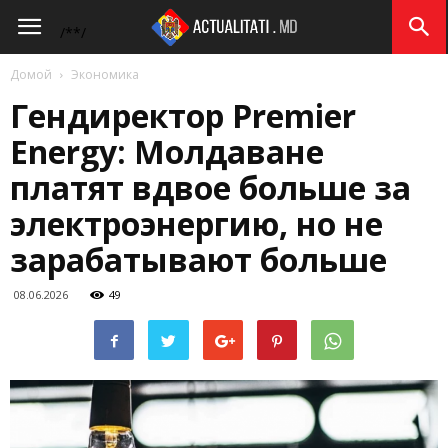
Actualitati.md
/*
*/
Домой
Экономика
Гендиректор Premier
Energy: Молдаване
платят вдвое больше за
электроэнергию, но не
зарабатывают больше
08.06.2026
49