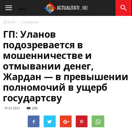
Actualitati.md
/*
*/
Домой
Скандалы
ГП: Уланов
подозревается в
мошенничестве и
отмывании денег,
Жардан — в превышении
полномочий в ущерб
государтсву
19.03.2021
255