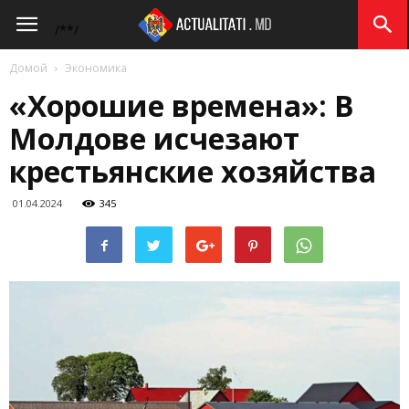
Actualitati.md
/*
*/
Домой
Экономика
«Хорошие времена»: В
Молдове исчезают
крестьянские хозяйства
01.04.2024
345