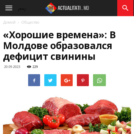
Actualitati.md
/*
*/
Домой
Общество
«Хорошие времена»: В
Молдове образовался
дефицит свинины
20.09.2023
229