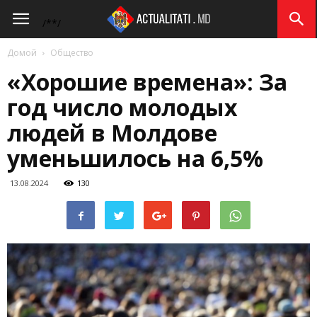
Actualitati.md
/*
*/
Домой
Общество
«Хорошие времена»: За
год число молодых
людей в Молдове
уменьшилось на 6,5%
13.08.2024
130