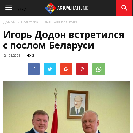
Actualitati.md
/*
*/
Домой
Политика
Внешняя политика
Игорь Додон встретился
с послом Беларуси
21.05.2026
31