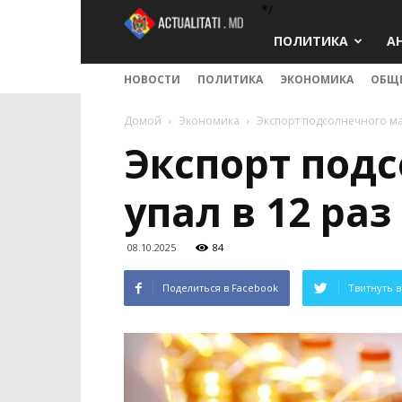
*/
Actualitati.md
ПОЛИТИКА
А
НОВОСТИ
ПОЛИТИКА
ЭКОНОМИКА
ОБЩ
Домой
Экономика
Экспорт подсолнечного мас
Экспорт под
упал в 12 раз
08.10.2025
84
Поделиться в Facebook
Твитнуть в