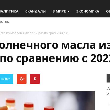
НАЛИТИКА
СКАНДАЛЫ
В МИРЕ
ЭКОНОМИКА
О
ЕСТВО
ла из Молдовы упал в 12 раз по сравнению с...
солнечного масла 
 по сравнению с 20
 Twitter
И
о