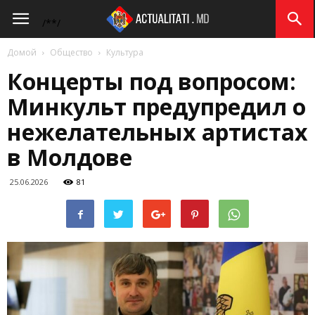
Actualitati.md
/*
*/
Домой
Общество
Культура
Концерты под вопросом:
Минкульт предупредил о
нежелательных артистах
в Молдове
25.06.2026
81