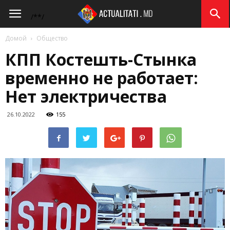
Actualitati.md
/*
*/
Домой
Общество
КПП Костешть-Стынка
временно не работает:
Нет электричества
26.10.2022
155