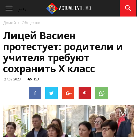
Actualitati.md
/*
*/
Домой
Общество
Лицей Васиен
протестует: родители и
учителя требуют
сохранить Х класс
27.09.2023
153