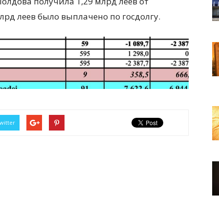
Молдова получила 1,29 млрд леев от
лрд леев было выплачено по госдолгу.
witter