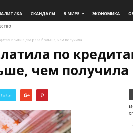
НАЛИТИКА
СКАНДАЛЫ
В МИРЕ
ЭКОНОМИКА
О
ЕСТВО
дитам почти в два раза больше, чем получила
латила по кредита
ьше, чем получила
 Twitter
И
о