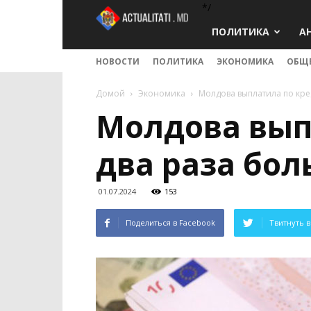
*/
Actualitati.md
ПОЛИТИКА
А
НОВОСТИ
ПОЛИТИКА
ЭКОНОМИКА
ОБЩ
Домой
Экономика
Молдова выплатила по кре
Молдова вып
два раза бол
01.07.2024
153
Поделиться в Facebook
Твитнуть в