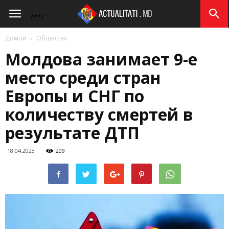
Actualitati.md
/*
*/
Домой
Общество
Молдова занимает 9-е
место среди стран
Европы и СНГ по
количеству смертей в
результате ДТП
18.04.2023
209