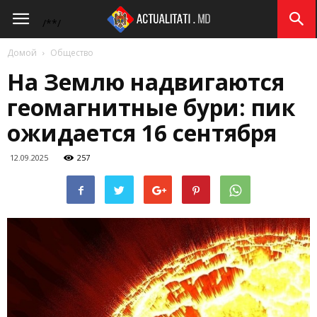
Actualitati.md
/*
*/
Домой
Общество
На Землю надвигаются
геомагнитные бури: пик
ожидается 16 сентября
12.09.2025
257