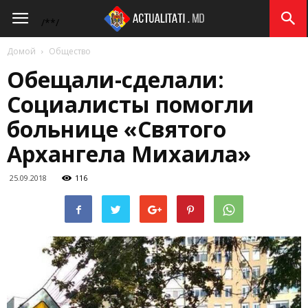
Actualitati.md
/*
*/
Домой
Общество
Обещали-сделали:
Социалисты помогли
больнице «Святого
Архангела Михаила»
25.09.2018
116