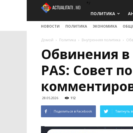
*/
Actualitati.md
ПОЛИТИКА
А
НОВОСТИ
ПОЛИТИКА
ЭКОНОМИКА
ОБЩ
Домой
Политика
Внутренняя политика
Обв
Обвинения в 
PAS: Совет п
комментиро
28.05.2026
112
Поделиться в Facebook
Твитнуть в