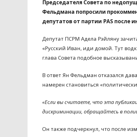
Председателя Совета по недоп
Фельдмана попросили прокоммен
депутатов от партии PAS после и
Депутат ПСРМ Адела Рэйляну зачита
«Русский Иван, иди домой. Тут водк
глава Совета подобное высказыван
В ответ Ян Фельдман отказался дава
намерен становиться «политическ
«Если вы считаете, что эта публик
дискриминации, обращайтесь в поли
Он также подчеркнул, что после из