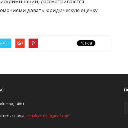
 дискриминации, рассматриваются
лномочиями давать юридическую оценку
witter
АС
П
Columna, 148/1
итесь с нами:
actualitati.md@gmail.com