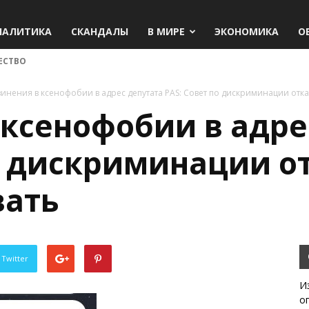
НАЛИТИКА
СКАНДАЛЫ
В МИРЕ
ЭКОНОМИКА
О
ЕСТВО
инения в ксенофобии в адрес депутата PAS: Совет по дискриминации отк
ксенофобии в адре
о дискриминации о
вать
 Twitter
И
о