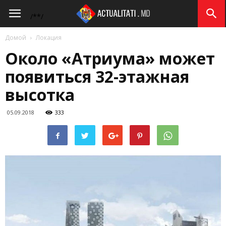
Actualitati.md
/*
*/
Домой
Локация
Около «Атриума» может
появиться 32-этажная
высотка
05.09.2018
333