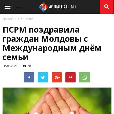
Actualitati.md
/*
*/
Домой
Общество
ПСРМ поздравила
граждан Молдовы с
Международным днём
семьи
15.05.2026
40