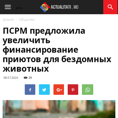
Actualitati.md
/*
*/
Домой
Общество
ПСРМ предложила
увеличить
финансирование
приютов для бездомных
животных
08.07.2026
29