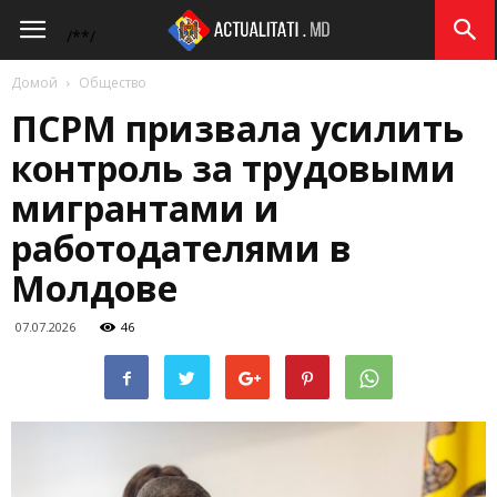
Actualitati.md
/*
*/
Домой
Общество
ПСРМ призвала усилить
контроль за трудовыми
мигрантами и
работодателями в
Молдове
07.07.2026
46