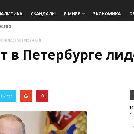
НАЛИТИКА
СКАНДАЛЫ
В МИРЕ
ЭКОНОМИКА
О
ЕСТВО
урге лидеров стран СНГ
т в Петербурге лид
 Twitter
И
о