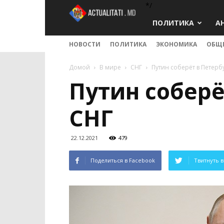
*/
Actualitati.md
ПОЛИТИКА
А
НОВОСТИ
ПОЛИТИКА
ЭКОНОМИКА
ОБЩ
Домой
В мире
СНГ
Путин соберёт в Петерб
Путин соберё
СНГ
22.12.2021
479
Поделиться в Facebook
Твитнуть в