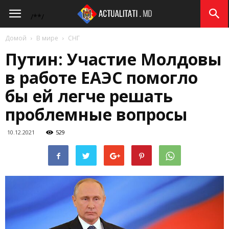
Actualitati.md
/*
*/
Домой
В мире
СНГ
Путин: Участие Молдовы
в работе ЕАЭС помогло
бы ей легче решать
проблемные вопросы
10.12.2021
529