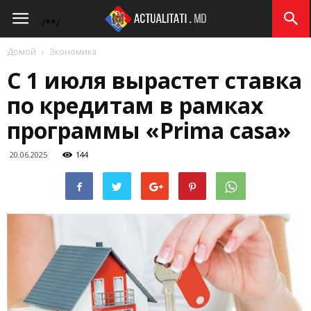
Actualitati.md
/*
*/
Домой
Экономика
С 1 июля вырастет ставка
по кредитам в рамках
программы «Prima casa»
20.06.2025
144