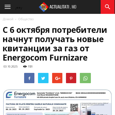
Actualitati.md
/*
*/
Домой
Общество
С 6 октября потребители
начнут получать новые
квитанции за газ от
Energocom Furnizare
03.10.2025
151