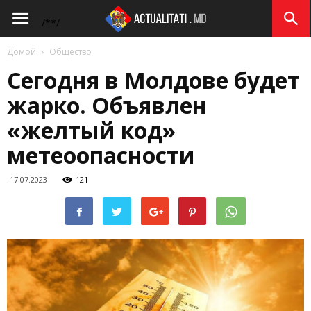
Actualitati.md
/*
*/
Домой
Общество
Сегодня в Молдове будет
жарко. Объявлен
«желтый код»
метеоопасности
17.07.2023
121