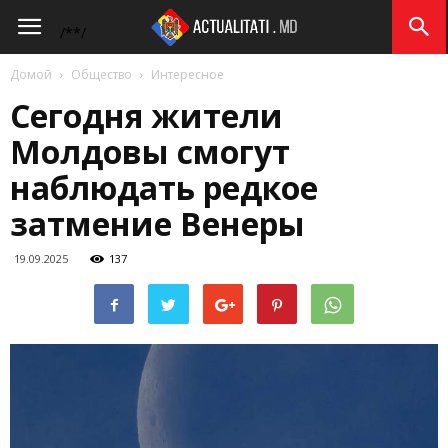
Actualitati.md
/*
*/
Домой
Общество
Интересное
Сегодня жители
Молдовы смогут
наблюдать редкое
затмение Венеры
19.09.2025
137