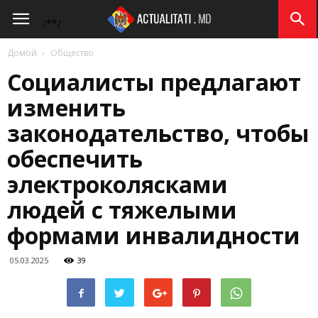
Actualitati.md
/*
*/
Домой
Общество
Социалисты предлагают
изменить
законодательство, чтобы
обеспечить
электроколясками
людей с тяжелыми
формами инвалидности
05.03.2025
39