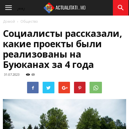
Actualitati.md
/*
*/
Домой
Общество
Социалисты рассказали,
какие проекты были
реализованы на
Буюканах за 4 года
31.07.2023
69