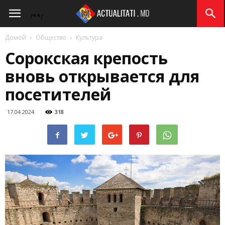
Actualitati.md
/*
*/
Домой
Общество
Культура
Сорокская крепость
вновь открывается для
посетителей
17.04.2024
318