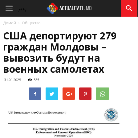
Actualitati.md
/*
*/
Домой
Общество
США депортируют 279
граждан Молдовы –
вывозить будут на
военных самолетах
31.01.2025
565