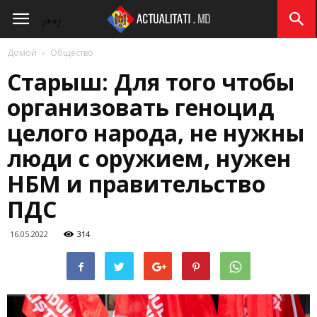
Actualitati.md
/*
*/
Домой
Общество
Старыш: Для того чтобы
организовать геноцид
целого народа, не нужны
люди с оружием, нужен
НБМ и правительство
ПДС
16.05.2022
314